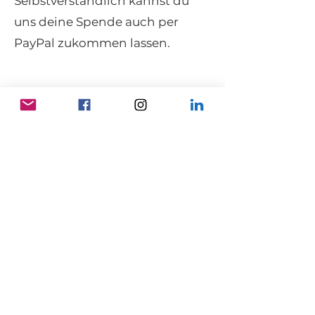
Selbstverständlich kannst du
uns deine Spende auch per
PayPal zukommen lassen.
Kontakt
KNGO Germany e.V.
Neureutherstraße 32
80798 München
info@kngo-germany.de
Folge uns