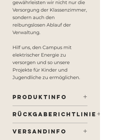
gewährleisten wir nicht nur die
Versorgung der Klassenzimmer,
sondern auch den
reibungslosen Ablauf der
Verwaltung.
Hilf uns, den Campus mit
elektrischer Energie zu
versorgen und so unsere
Projekte für Kinder und
Jugendliche zu ermöglichen.
PRODUKTINFO
Es handelt sich um virtuelles
RÜCKGABERICHTLINIE
Produkt. Die Einnahmen aus
unserem Spendenshop fließen in
Es handelt sich um virtuelles
das Budget unserer Schule.
VERSANDINFO
Produkt. Mit deiner Spende
unterstützt du den Schulbetrieb