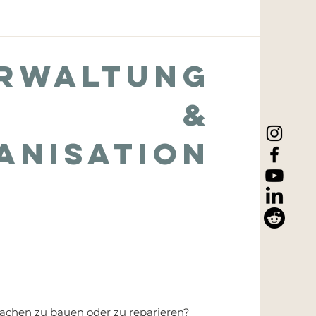
rwaltung
&
anisation
achen zu bauen oder zu reparieren?