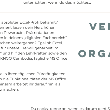
unterrichten, wenn du das möchtest.
Ve
s absoluter Excel-Profi bekannt?
ement lassen dein Herz höher
v in Powerpoint Präsentationen
n in deinem „digitalen Fachbereich“
chen weitergeben? Egal ob Excel,
für unsere Freiwilligenarbeit im
Org
“ und hilf den Lehrkräften sowie den
n KNGO Cambodia, tägliche MS Office
ie in ihren täglichen Bürotätigkeiten
n die Funktionalitäten der MS Office
am arbeitet ihr darauf hin, als
u machen.​
Du packst gerne an, wenn es darum geht S