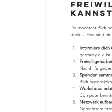
Freiwi
kanns
Du möchtest Bildung 
denkst. Hier sind ei
Informiere dich
germany e.v. ist
Freiwilligenarbei
Nachhilfe geben.
Spenden samme
Bildungsprojekt
Workshops anbi
Computerkenntn
Netzwerk aufba
Gemeinsam errei