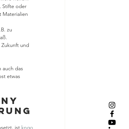
 Stifte oder 
 Materialien 
.B. zu 
aß.
e Zukunft und 
n auch das 
bst etwas 
ny 
erung
etzt, ist 
kngo 