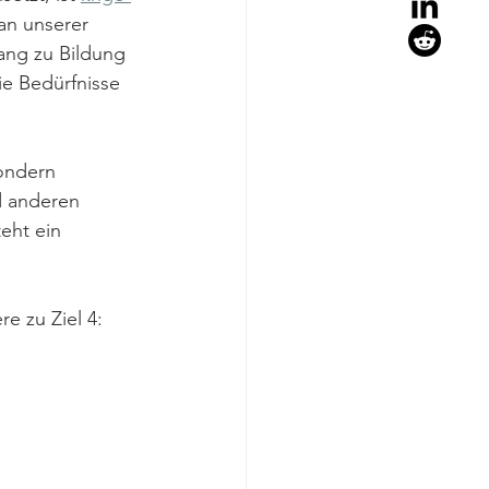
an unserer 
ang zu Bildung 
e Bedürfnisse 
ondern 
d anderen 
eht ein 
e zu Ziel 4: 