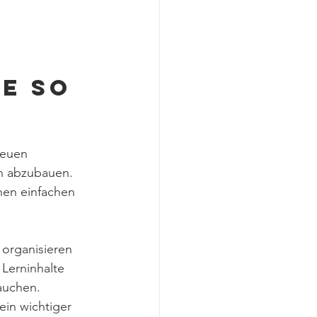
e so 
neuen 
en abzubauen. 
nen einfachen 
 organisieren 
Lerninhalte 
auchen. 
in wichtiger 