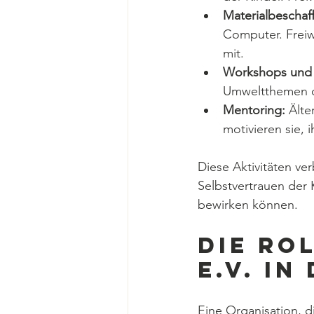
Materialbeschaf
Computer. Freiw
mit.
Workshops und 
Umweltthemen od
Mentoring:
 Älte
motivieren sie, i
Diese Aktivitäten ve
Selbstvertrauen der K
bewirken können.
Die Ro
e.v. i
Eine Organisation, di