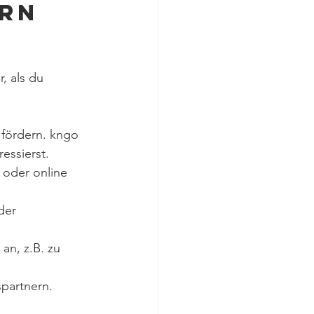
rn 
, als du 
 fördern. kngo 
essierst.
 oder online 
der 
n, z.B. zu 
partnern. 