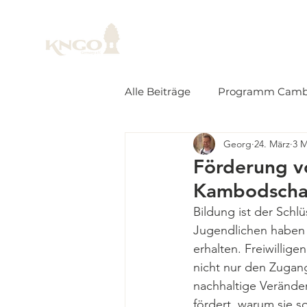
Über uns - KNGO G
Alle Beiträge
Programm Camb
Georg
24. März
3 M
Förderung vo
Kambodsch
Bildung ist der Schlü
Jugendlichen haben 
erhalten. Freiwillig
nicht nur den Zugang
nachhaltige Veränder
fördert, warum sie so