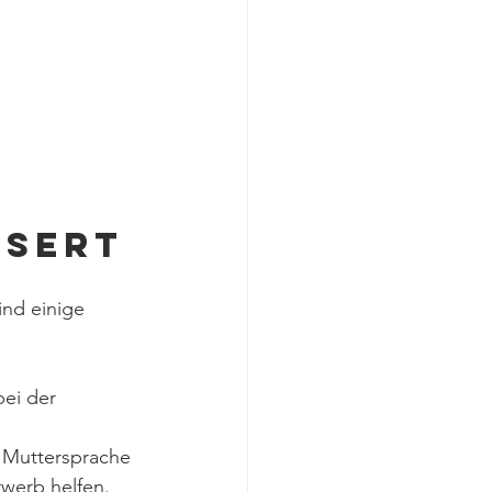
ssert
ind einige 
bei der 
e Muttersprache 
rwerb helfen.