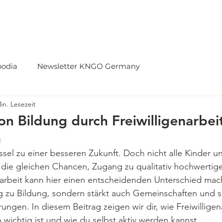
ermany
Unser Projekt
Mach mit
Aktuelles
Kontakt
odia
Newsletter KNGO Germany
in. Lesezeit
n Bildung durch Freiwilligenarbeit
a
ssel zu einer besseren Zukunft. Doch nicht alle Kinder u
die gleichen Chancen, Zugang zu qualitativ hochwertige
enarbeit kann hier einen entscheidenden Unterschied mach
 zu Bildung, sondern stärkt auch Gemeinschaften und sc
ungen. In diesem Beitrag zeigen wir dir, wie Freiwilligen
 wichtig ist und wie du selbst aktiv werden kannst.